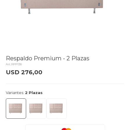
Respaldo Premium - 2 Plazas
RPP138
USD
276,00
delivery_truck_speed
Llega mañana
Variantes:
2 Plazas