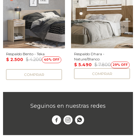
Respaldo Bento - Teka
Respaldo Dhara -
$
2.500
$
4.200
Nature/Blanco
40
$
5.490
$
7.800
29
Seguinos en nuestras redes


