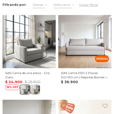
Filtrando por:
Sillones
Sofás cama
Quitar filtros
Sofá Cama de una plaza - Gris
Sofá Cama 2130 2 Plazas
Claro
140×190 cm | Resortes Bonnel +
$
24.900
$
29.900
Espuma D28
$
36.900
16