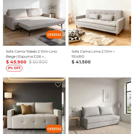
Sofá Cama Toledo 2.10m Lino
Sofá Cama Lima 2.10m –
Beige | Espuma D26 +
110x190
Eucaliptus | Cama Auxiliar
$
45.900
$
50.900
$
41.500
Incluida
9