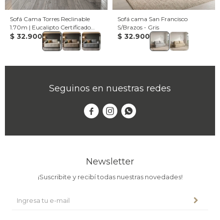
Sofá Cama Torres Reclinable
Sofá cama San Francisco
1.70m | Eucalipto Certificado
S/Brazos - Gris
CARB | Cama 1.90x1.40m -
$
32.900
$
32.900
Beige claro
Seguinos en nuestras redes



Newsletter
¡Suscribite y recibí todas nuestras novedades!