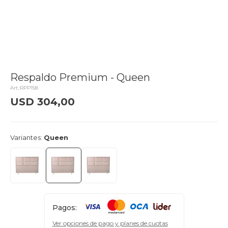
Respaldo Premium - Queen
RPP158
USD
304,00
delivery_truck_speed
Llega el lunes
Variantes:
Queen
Pagos:
Ver opciones de pago y planes de cuotas