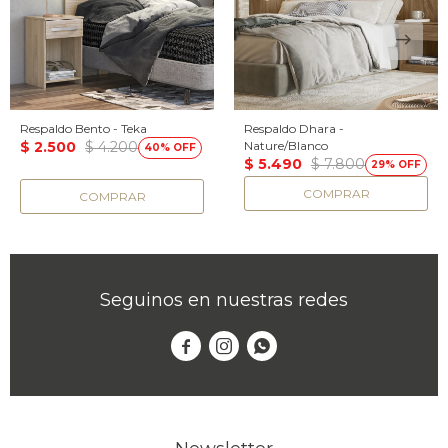
Respaldo Bento - Teka
Respaldo Dhara -
$
2.500
$
4.200
Nature/Blanco
40
$
5.490
$
7.800
29
Seguinos en nuestras redes


