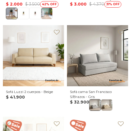
$
2.000
$
3.500
$
3.000
$
4.370
42
31
Sofá Luzzi 2 cuerpos - Beige
Sofá cama San Francisco
$
41.900
S/Brazos - Gris
$
32.900