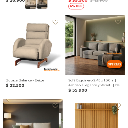
$
26.900
$
39.900
$
42.900
6
Butaca Balance - Beige
Sofá Esquinero 2.45 x 1.80m |
$
22.500
Amplio, Elegante y Versátil | Ideal
para Optimizar Espacios
$
55.900