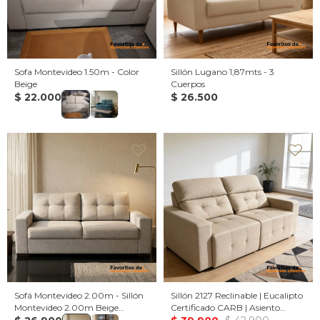
Sofa Montevideo 1.50m - Color
Sillón Lugano 1,87mts - 3
Beige
Cuerpos
$
22.000
$
26.500
Sofá Montevideo 2.00m - Sillón
Sillón 2127 Reclinable | Eucalipto
Montevideo 2.00m Beige
Certificado CARB | Asiento
moteado
Retráctil - 2.00 / Beige