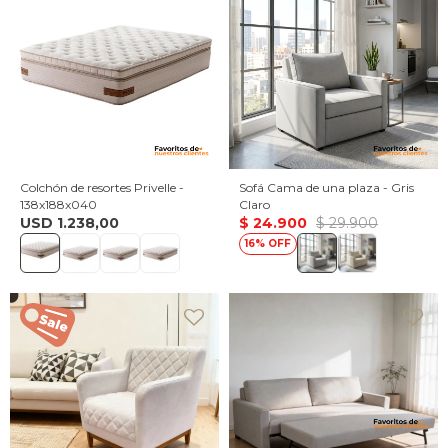
Colchón de resortes Privelle -
Sofá Cama de una plaza - Gris
138x188x040
Claro
USD
1.238,00
$
24.900
$
29.900
16