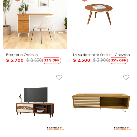
Escritorio Octavio
Mesa de centro Sorelle - Chevron
$
5.700
$
8.630
$
2.500
$
3.900
33
35