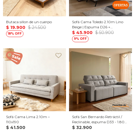
Butaca sillon de un cuerpo
Sofá Cama Toledo 2.10m Lino
$
19.900
$
24.500
Beige | Espuma D26 +
Eucaliptus | Cama Auxiliar
$
45.900
$
50.900
18
Incluida
9
Sofá Cama Lima 2.10m –
Sofá San Bernardo Retráctil /
110x190
Reclinable, espuma D33 - 1.80
$
41.500
de largo, cuerpo entero
$
32.900