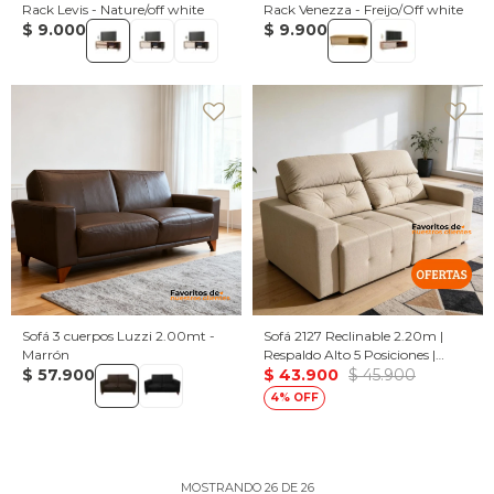
Rack Levis - Nature/off white
Rack Venezza - Freijo/Off white
$
9.000
$
9.900
Sofá 3 cuerpos Luzzi 2.00mt -
Sofá 2127 Reclinable 2.20m |
Marrón
Respaldo Alto 5 Posiciones |
$
57.900
Resortes Pocket + Espuma D28 |
$
43.900
$
45.900
Asientos Retráctiles
4
MOSTRANDO
26
DE
26