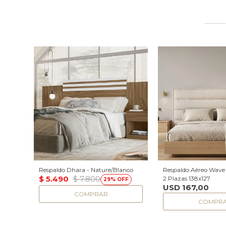
Respaldo Dhara - Nature/Blanco
Respaldo Aéreo Wave -
$
5.490
$
7.800
2 Plazas 138x127
29
USD
167,00