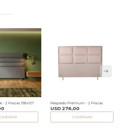
 - 2 Plazas 138x127
Respaldo Premium - 2 Plazas
Respal
00
USD
276,00
USD