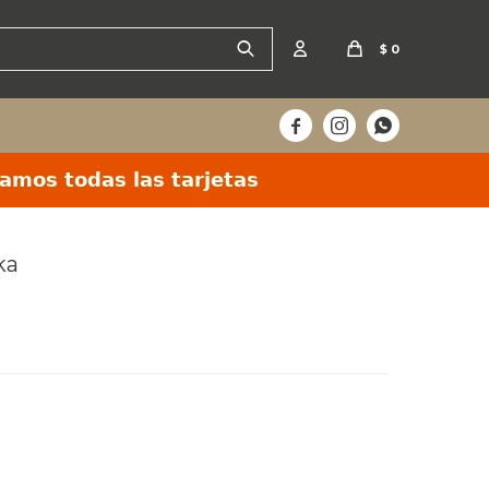
$
0



ka
 hoy