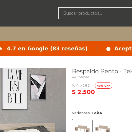
Respaldo Bento - Te
1068066
delivery_truck_speed
$
4.200
40
Llega
$
2.500
Variantes:
Teka