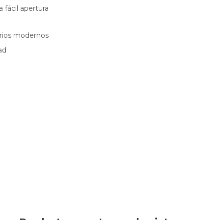
 fácil apertura
torios modernos
ad