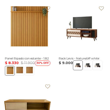
Panel Ripado con estante - 1.82
Rack Levis - Nature/off white
$
8.330
$
11.900
$
9.000
30