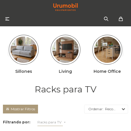

Sillones
Living
Home Office
Colchones
Sommiers
Sofás
Racks para TV
Almohadas
Sofás cama
Respaldos
Ropa de cama
Recomendados
Mesas de luz
Filtrando por:
Racks para TV