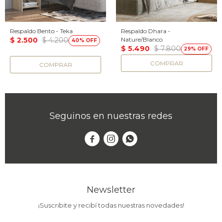
Respaldo Bento - Teka
Respaldo Dhara -
$
2.500
$
4.200
Nature/Blanco
40
$
5.490
$
7.800
29
Seguinos en nuestras redes



Newsletter
¡Suscribite y recibí todas nuestras novedades!