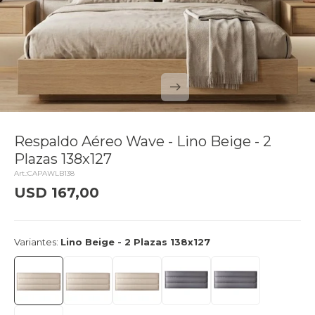
Respaldo Aéreo Wave - Lino Beige - 2
Plazas 138x127
CAPAWLB138
USD
167,00
delivery_truck_speed
Llega mañana
Variantes:
Lino Beige - 2 Plazas 138x127