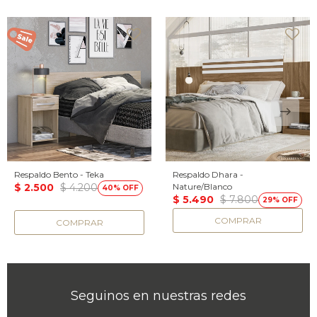
Respaldo Bento - Teka
Respaldo Dhara -
$
2.500
$
4.200
Nature/Blanco
40
$
5.490
$
7.800
29
Seguinos en nuestras redes