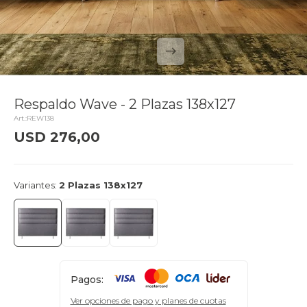
Respaldo Wave - 2 Plazas 138x127
REW138
USD
276,00
delivery_truck_speed
Llega el lunes
Variantes:
2 Plazas 138x127
Pagos:
Ver opciones de pago y planes de cuotas