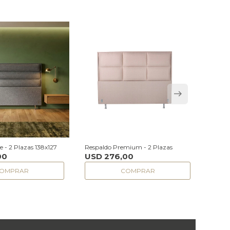
 - 2 Plazas 138x127
Respaldo Premium - 2 Plazas
Respal
00
USD
276,00
USD