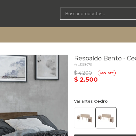
Respaldo Bento - Ce
1068079
delivery_truck_speed
$
4.200
40
Llega
$
2.500
Variantes:
Cedro