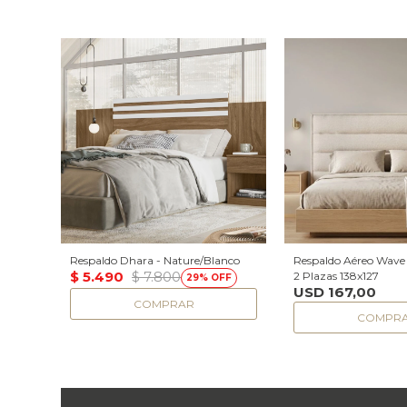
Respaldo Dhara - Nature/Blanco
Respaldo Aéreo Wave -
$
5.490
$
7.800
2 Plazas 138x127
29
USD
167,00