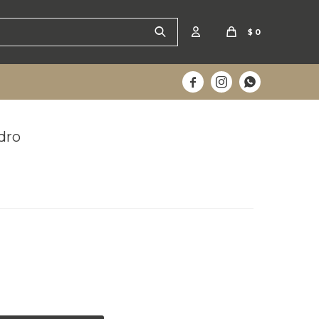
$
0



dro
 mañana