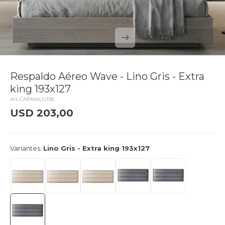
Respaldo Aéreo Wave - Lino Gris - Extra
king 193x127
CAPAWLG193
USD
203,00
delivery_truck_speed
Llega el lunes
Variantes:
Lino Gris - Extra king 193x127