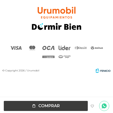
© Copyright 2026 / Urumobil
Por
consultas
Fenicio
COMPRAR
no dudes
en