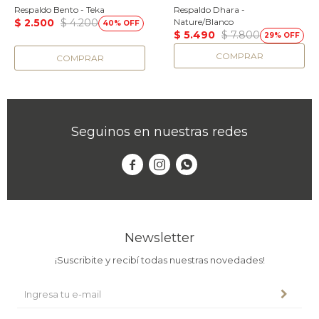
Respaldo Bento - Teka
Respaldo Dhara -
$
2.500
$
4.200
Nature/Blanco
40
$
5.490
$
7.800
29
Seguinos en nuestras redes



Newsletter
¡Suscribite y recibí todas nuestras novedades!