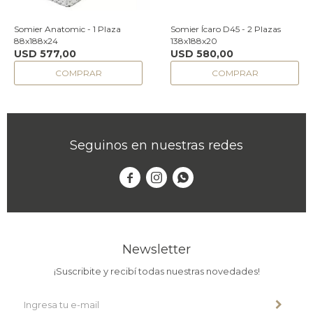
Somier Anatomic - 1 Plaza
Somier Ícaro D45 - 2 Plazas
88x188x24
138x188x20
USD
577,00
USD
580,00
Seguinos en nuestras redes



Newsletter
¡Suscribite y recibí todas nuestras novedades!