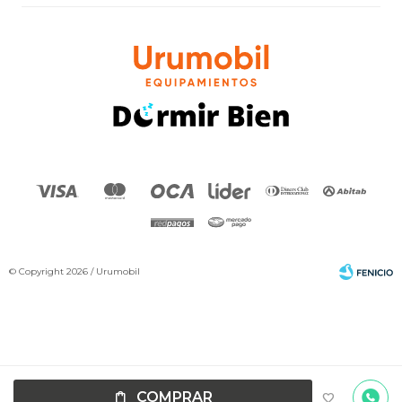
© Copyright 2026 / Urumobil
Por
consultas
Fenicio
COMPRAR
no dudes