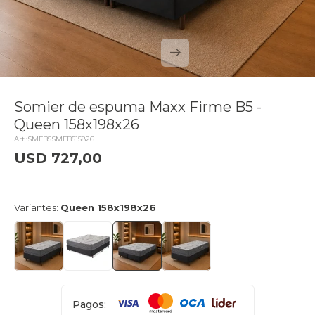
Somier de espuma Maxx Firme B5 -
Queen 158x198x26
SMFB5SMFB515826
USD
727,00
delivery_truck_speed
Entrega en 24hs
Variantes:
Queen 158x198x26
Pagos: