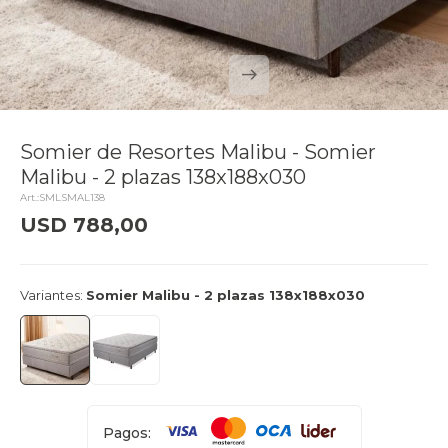
Somier de Resortes Malibu - Somier
Malibu - 2 plazas 138x188x030
SMLSMAL138
USD
788,00
delivery_truck_speed
Entrega en 24hs
Variantes:
Somier Malibu - 2 plazas 138x188x030
Pagos: