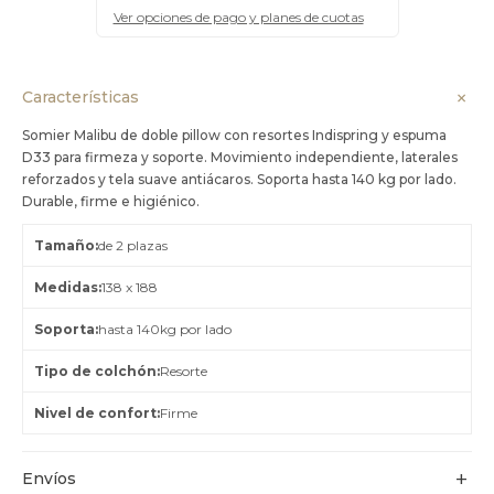
Ver opciones de pago y planes de cuotas
Características
Somier Malibu de doble pillow con resortes Indispring y espuma
D33 para firmeza y soporte. Movimiento independiente, laterales
reforzados y tela suave antiácaros. Soporta hasta 140 kg por lado.
Durable, firme e higiénico.
Tamaño
de 2 plazas
Medidas
138 x 188
Soporta
hasta 140kg por lado
Tipo de colchón
Resorte
Nivel de confort
Firme
Envíos