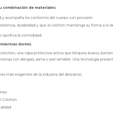
su combinación de materiales:
d y acompaña los contornos del cuerpo con precisión.
stencia, durabilidad y que el colchón mantenga su forma a lo la
 sacrifica la comodidad.
 mientras dormís
 Protection, una capa protectora activa que bloquea ácaros, bacte
ersonas con alergias, asma o piel sensible. Una tecnología presen
nes más exigentes de la industria del descanso:
anso
el Colchón
alidad