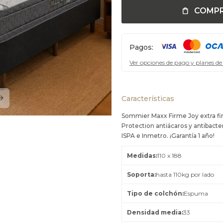
COMP
Pagos:
Ver opciones de pago y planes de
Características
Sommier Maxx Firme Joy extra fi
Protection antiácaros y antibacter
ISPA e Inmetro. ¡Garantía 1 año!
Medidas
110 x 188
Soporta
hasta 110kg por lado
Tipo de colchón
Espuma
Densidad media
33