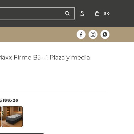
$
0



xx Firme B5 - 1 Plaza y media
añana
0x188x26