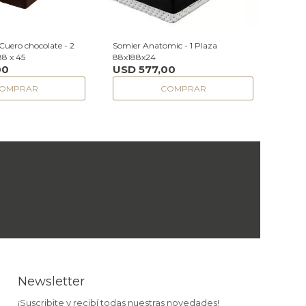
Cuero chocolate - 2
Somier Anatomic - 1 Plaza
88 x 45
88x188x24
00
USD
577,00
Newsletter
¡Suscribite y recibí todas nuestras novedades!