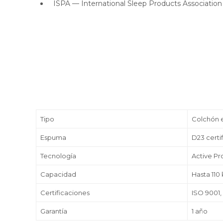
ISPA — International Sleep Products Association
Tipo
Colchón e
Espuma
D23 certi
Tecnología
Active Pr
Capacidad
Hasta 110
Certificaciones
ISO 9001,
Garantía
1 año