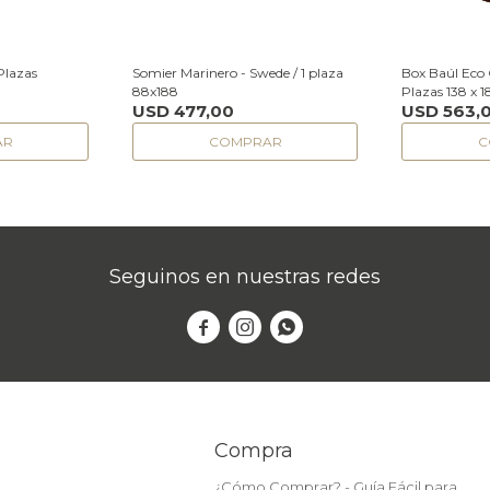
Plazas
Somier Marinero - Swede / 1 plaza
Box Baúl Eco 
88x188
Plazas 138 x 1
USD
477,00
USD
563,
Seguinos en nuestras redes



Compra
¿Cómo Comprar? - Guía Fácil para