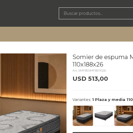
Somier de espuma Ma
110x188x26
SMFB5SMFB511026
USD
513,00
delivery_truck_speed
Llega m
Variantes:
1 Plaza y media 11