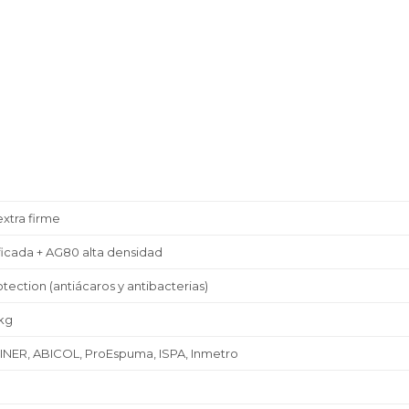
xtra firme
ficada + AG80 alta densidad
otection (antiácaros y antibacterias)
 kg
 INER, ABICOL, ProEspuma, ISPA, Inmetro