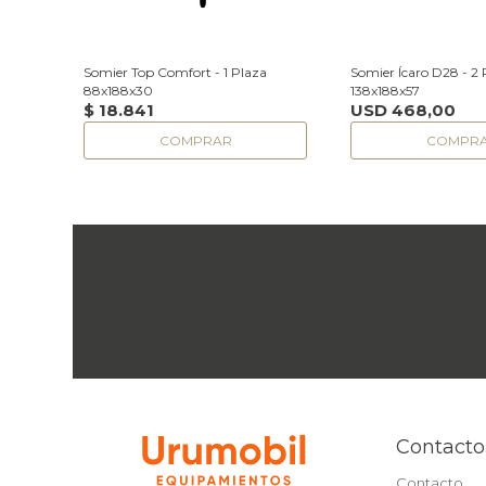
Somier Top Comfort - 1 Plaza
Somier Ícaro D28 - 2 
88x188x30
138x188x57
$
18.841
USD
468,00
Contacto
Contacto