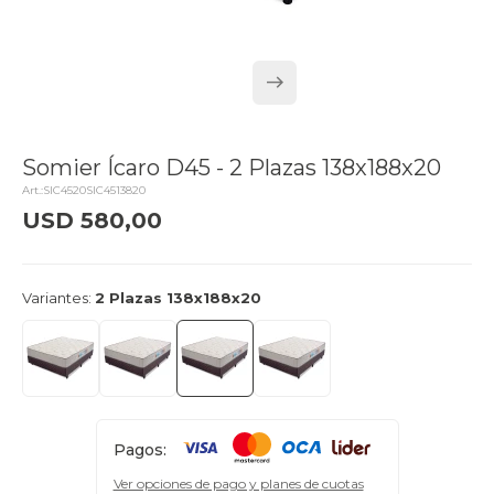
Somier Ícaro D45 - 2 Plazas 138x188x20
SIC4520SIC4513820
USD
580,00
delivery_truck_speed
Llega el lunes
Variantes:
2 Plazas 138x188x20
Pagos:
Ver opciones de pago y planes de cuotas