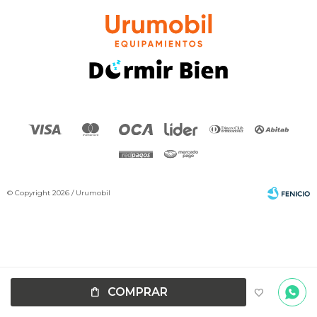
© Copyright 2026 / Urumobil
Por
consultas
Fenicio
COMPRAR
no dudes
en
escribirnos