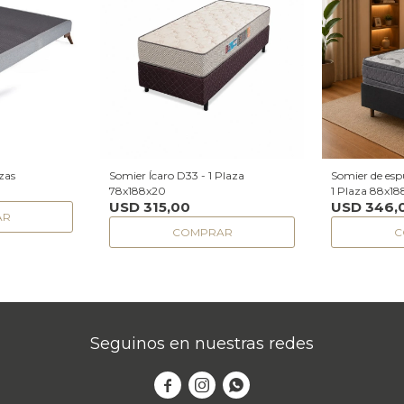
zas
Somier Ícaro D33 - 1 Plaza
Somier de es
78x188x20
1 Plaza 88x1
USD
315,00
USD
346,
Seguinos en nuestras redes


