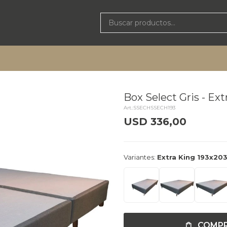
Box Select Gris - Ex
SSECHSSECH193
USD
336,00
delivery_truck_speed
Llega el
Variantes:
Extra King 193x20
COMP