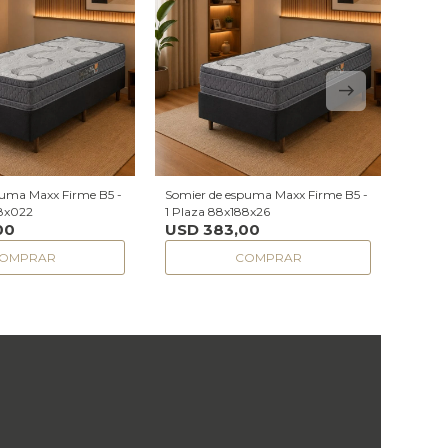
puma Maxx Firme B5 -
Somier de espuma Maxx Firme B5 -
Somie
88x022
1 Plaza 88x188x26
Smart 
00
USD
383,00
USD