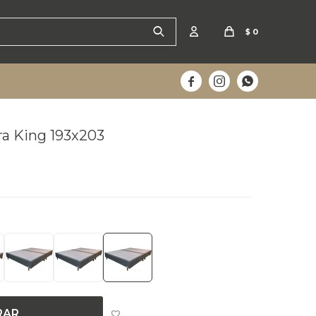
$
0



tra King 193x203
 lunes
3
RAR