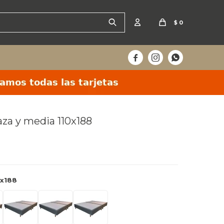
$
0



laza y media 110x188
 en 24hs
0x188