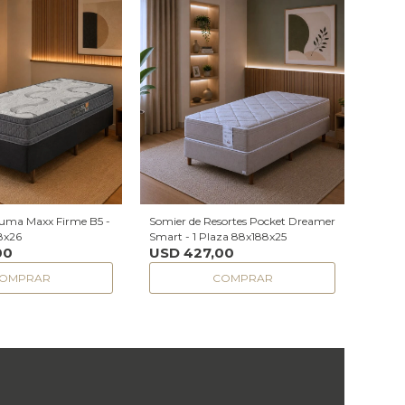
puma Maxx Firme B5 -
Somier de Resortes Pocket Dreamer
8x26
Smart - 1 Plaza 88x188x25
00
USD
427,00