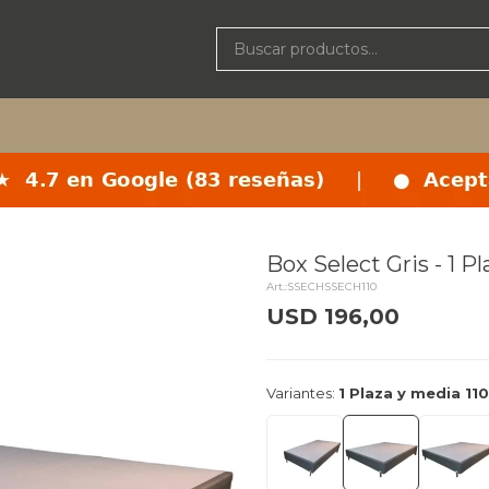
Box Select Gris - 1 P
SSECHSSECH110
USD
196,00
delivery_truck_speed
Entrega
Variantes:
1 Plaza y media 11