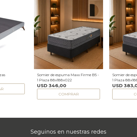
zas
Somier de espuma Maxx Firme B5 -
Somier de es
1 Plaza 88x188x022
1 Plaza 88x18
USD
346,00
USD
383,
Seguinos en nuestras redes