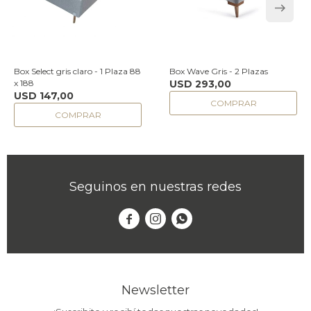
Box Select gris claro - 1 Plaza 88
Box Wave Gris - 2 Plazas
x 188
USD
293,00
USD
147,00
Seguinos en nuestras redes



Newsletter