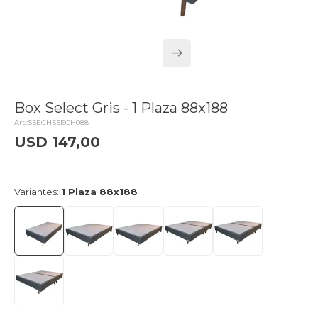
Box Select Gris - 1 Plaza 88x188
SSECHSSECH088
USD
147,00
delivery_truck_speed
Llega mañana
Variantes:
1 Plaza 88x188