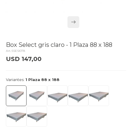
Box Select gris claro - 1 Plaza 88 x 188
SSESI078
USD
147,00
delivery_truck_speed
Llega mañana
Variantes:
1 Plaza 88 x 188