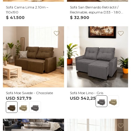
Sofá Cama Lima 2.10m –
Sofá San Bernardo Retráctil /
110x190
Reclinable, espuma D33 - 1.80
$
41.500
de largo, cuerpo entero
$
32.900
Sofá Moe Swede - Chocolate
Sofá Moe Lino - Gris
USD
527,79
USD
542,25