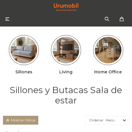

Sillones
Living
Home Office
Colchones
Sommiers
Sofás
Sillones y Butacas Sala de
Almohadas
Sofás cama
Respaldos
estar
Ropa de cama
Mesas de luz
Recomendados