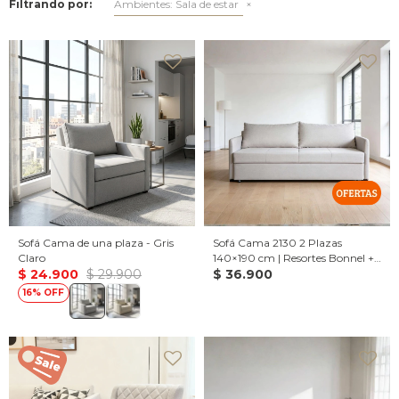
Filtrando por:
Ambientes:
Sala de estar
Sofá Cama de una plaza - Gris
Sofá Cama 2130 2 Plazas
Claro
140×190 cm | Resortes Bonnel +
$
24.900
$
29.900
Espuma D28
$
36.900
16