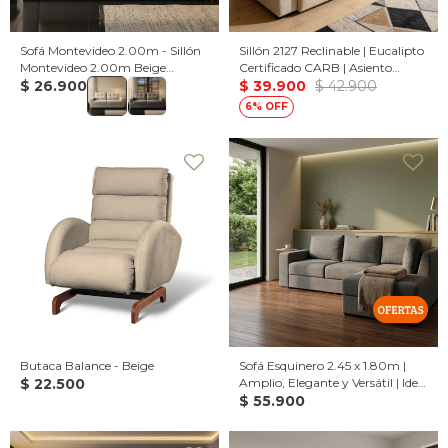
Sofá Montevideo 2.00m - Sillón
Sillón 2127 Reclinable | Eucalipto
Montevideo 2.00m Beige
Certificado CARB | Asiento
moteado
$
26.900
Retráctil - 2.00 / Beige
$
39.900
$
42.900
6
Butaca Balance - Beige
Sofá Esquinero 2.45 x 1.80m |
$
22.500
Amplio, Elegante y Versátil | Ideal
para Optimizar Espacios
$
55.900