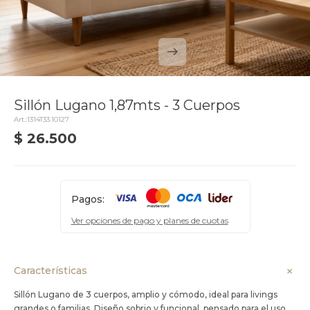
Sillón Lugano 1,87mts - 3 Cuerpos
1314T33.10127
$
26.500
delivery_truck_speed
Llega el lunes
Pagos:
Ver opciones de pago y planes de cuotas
Características
Sillón Lugano de 3 cuerpos, amplio y cómodo, ideal para livings
grandes o familias. Diseño sobrio y funcional, pensado para el uso