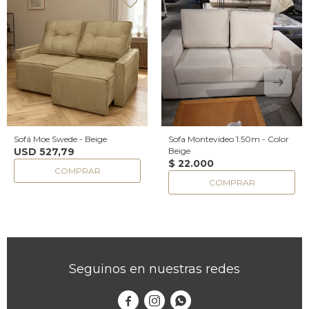
Sofá Moe Swede - Beige
Sofa Montevideo 1.50m - Color
USD
527,79
Beige
$
22.000
Seguinos en nuestras redes


