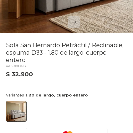
Sofá San Bernardo Retráctil / Reclinable,
espuma D33 - 1.80 de largo, cuerpo
entero
2310184180
$
32.900
delivery_truck_speed
Llega mañana
Variantes:
1.80 de largo, cuerpo entero