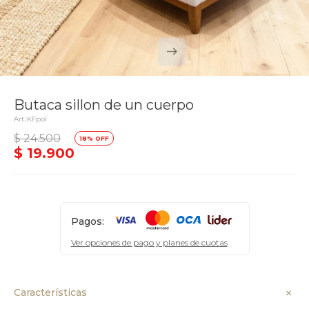
Butaca sillon de un cuerpo
KFpol
delivery_truck_speed
$
24.500
18
Llega el lunes
$
19.900
Pagos:
Ver opciones de pago y planes de cuotas
Características