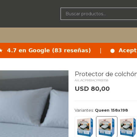
Protector de colchón
ACPRBIACPRBI158
USD
80,00
delivery_truck_speed
Entrega 
Variantes:
Queen 158x198