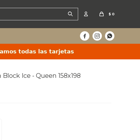
$
0



 Block Ice - Queen 158x198
en 24hs