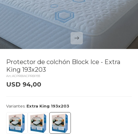
Protector de colchón Block Ice - Extra
King 193x203
ACPRBIACPRBI193
USD
94,00
delivery_truck_speed
Llega mañana
Variantes:
Extra King 193x203