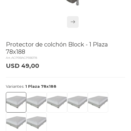
Protector de colchón Block - 1 Plaza
78x188
ACPRBACPRB078
USD
49,00
delivery_truck_speed
Llega el lunes
Variantes:
1 Plaza 78x188