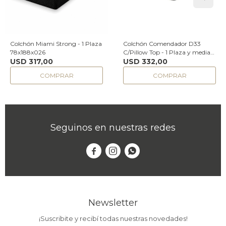
Colchón Miami Strong - 1 Plaza
Colchón Comendador D33
78x188x026
C/Pillow Top - 1 Plaza y media
USD
317,00
110x188x24
USD
332,00
Seguinos en nuestras redes



Newsletter
¡Suscribite y recibí todas nuestras novedades!