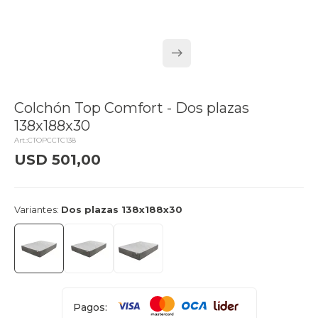
Colchón Top Comfort - Dos plazas
138x188x30
CTOPCCTC138
USD
501,00
delivery_truck_speed
Llega el lunes
Variantes:
Dos plazas 138x188x30
Pagos: