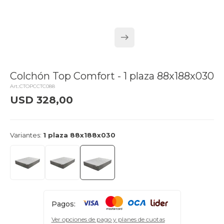
Colchón Top Comfort - 1 plaza 88x188x030
CTOPCCTC088
USD
328,00
delivery_truck_speed
Llega hoy
Variantes:
1 plaza 88x188x030
Pagos:
Ver opciones de pago y planes de cuotas