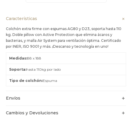
Características
Colchón extra firme con espumas AG80 y D23, soporta hasta 110
kg. Doble pillow con Active Protection que elimina ácaros y
bacterias, y malla Air System para ventilación óptima. Certificado
por INER, ISO 9001 y más. ¡Descanso y tecnología en uno!
Medidas
88 x 188
Soporta
hasta 110kg por lado
Tipo de colchón
Espuma
Envíos
Cambios y Devoluciones