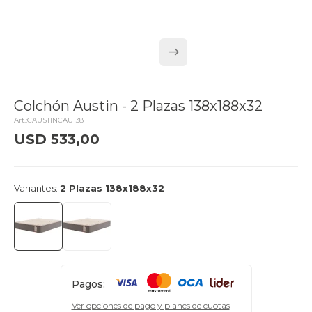
Colchón Austin - 2 Plazas 138x188x32
CAUSTINCAU138
USD
533,00
delivery_truck_speed
Llega el lunes
Variantes:
2 Plazas 138x188x32
Pagos:
Ver opciones de pago y planes de cuotas