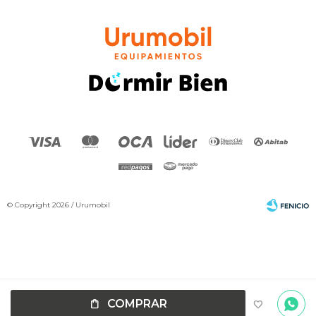
© Copyright 2026 / Urumobil
Por
consultas
Fenicio
COMPRAR
no dudes
en