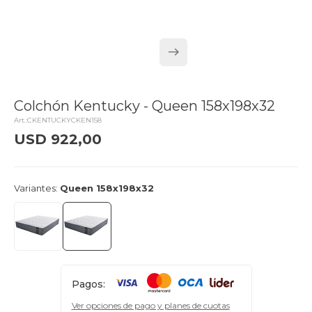
Colchón Kentucky - Queen 158x198x32
CKENTUCKYCKEN158
USD
922,00
delivery_truck_speed
Llega el lunes
Variantes:
Queen 158x198x32
Pagos:
Ver opciones de pago y planes de cuotas