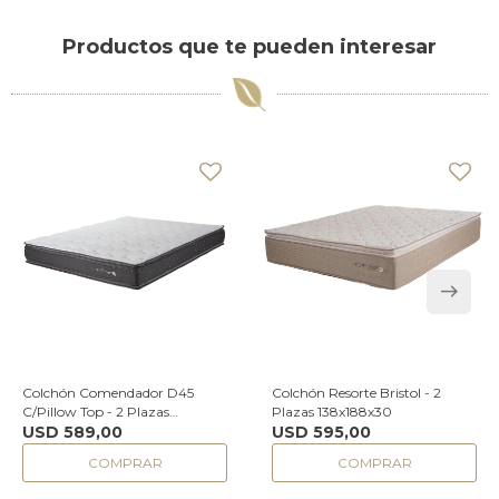
Productos que te pueden interesar
Colchón Comendador D45
Colchón Resorte Bristol - 2
C/Pillow Top - 2 Plazas
Plazas 138x188x30
138x188x24
USD
589,00
USD
595,00