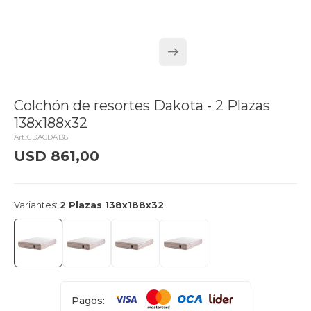
Colchón de resortes Dakota - 2 Plazas
138x188x32
CDACDA138
USD
861,00
delivery_truck_speed
Llega mañana
Variantes:
2 Plazas 138x188x32
Pagos: