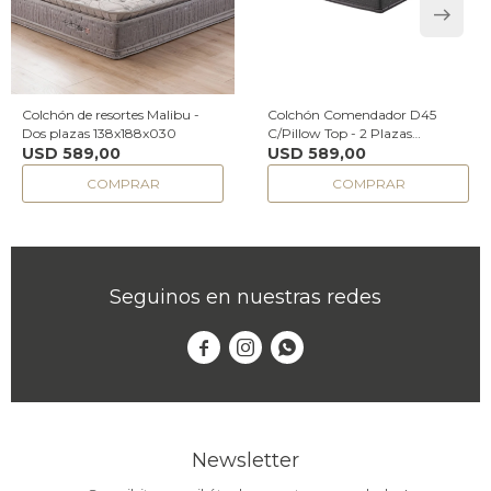
Colchón de resortes Malibu -
Colchón Comendador D45
Dos plazas 138x188x030
C/Pillow Top - 2 Plazas
USD
589,00
138x188x24
USD
589,00
Seguinos en nuestras redes



Newsletter