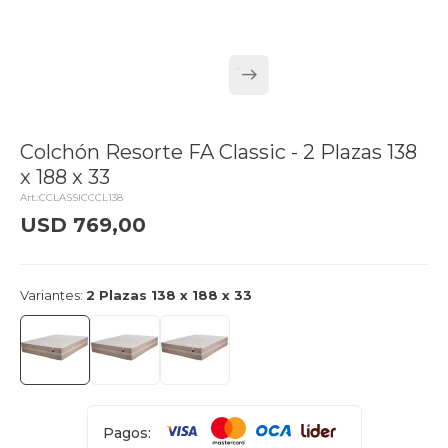
Colchón Resorte FA Classic - 2 Plazas 138
x 188 x 33
CCLASSICCCL138
USD
769,00
delivery_truck_speed
Llega mañana
Variantes:
2 Plazas 138 x 188 x 33
Pagos: