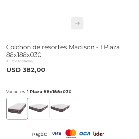
Colchón de resortes Madison - 1 Plaza
88x188x030
CMACMA088
USD
382,00
delivery_truck_speed
Llega el lunes
Variantes:
1 Plaza 88x188x030
Pagos: