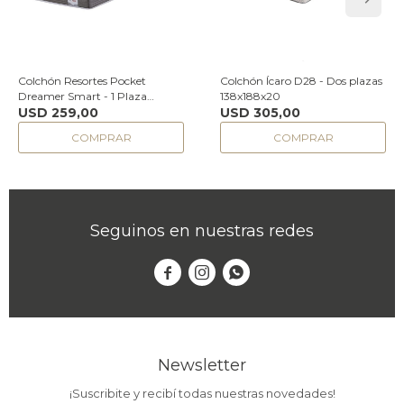
Colchón Resortes Pocket
Colchón Ícaro D28 - Dos plazas
Dreamer Smart - 1 Plaza
138x188x20
88x188x25
USD
259,00
USD
305,00
Seguinos en nuestras redes



Newsletter
¡Suscribite y recibí todas nuestras novedades!