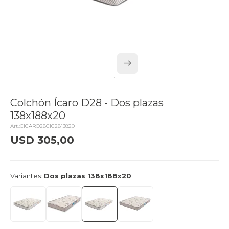
Colchón Ícaro D28 - Dos plazas
138x188x20
CICARO28CIC2813820
USD
305,00
delivery_truck_speed
Entrega en 24hs
Variantes:
Dos plazas 138x188x20