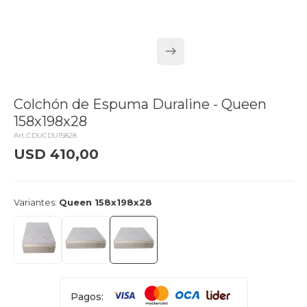
Colchón de Espuma Duraline - Queen
158x198x28
CDUCDU15828
USD
410,00
delivery_truck_speed
Entrega en 24hs
Variantes:
Queen 158x198x28
Pagos: