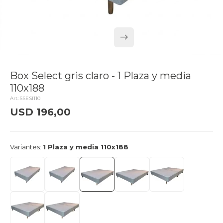
Box Select gris claro - 1 Plaza y media
110x188
SSESI110
USD
196,00
delivery_truck_speed
Llega hoy
Variantes:
1 Plaza y media 110x188