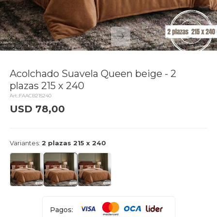
Acolchado Suavela Queen beige - 2
plazas 215 x 240
FAACB215240
USD
78,00
delivery_truck_speed
Llega mañana
Variantes:
2 plazas 215 x 240
Pagos: