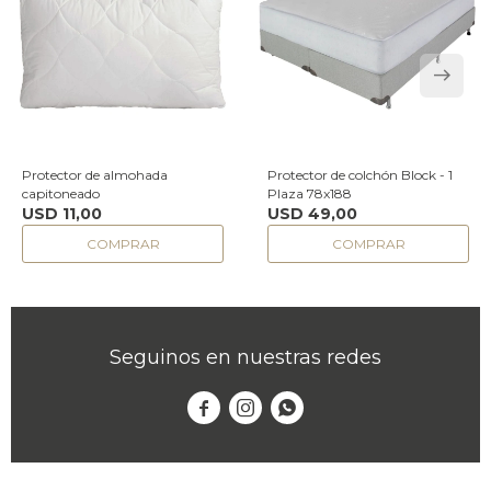
Protector de almohada
Protector de colchón Block - 1
capitoneado
Plaza 78x188
USD
11,00
USD
49,00
Seguinos en nuestras redes


