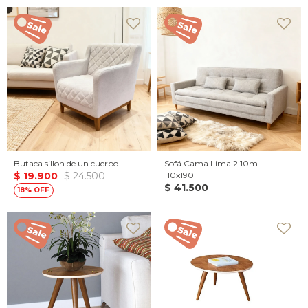
Butaca sillon de un cuerpo
Sofá Cama Lima 2.10m –
$
19.900
$
24.500
110x190
$
41.500
18