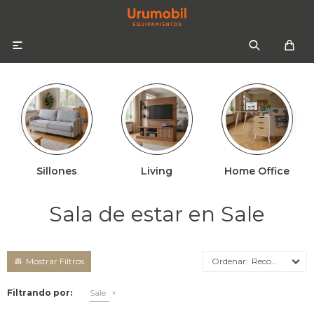

Sillones
Living
Home Office
Colchones
Sommiers
Sofás
Sala de estar en Sale
Almohadas
Sofás cama
Respaldos
Ropa de cama
Recomendados
Mesas de luz
Filtrando por:
Sale