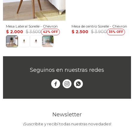
Mesa Lateral Sorelle - Chevron
Mesa de centro Sorelle - Chevron
$
2.000
$
3.500
$
2.500
$
3.900
42
35
Seguinos en nuestras redes



Newsletter
¡Suscribite y recibí todas nuestras novedades!