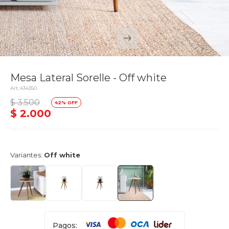
Mesa Lateral Sorelle - Off white
434350
delivery_truck_speed
$
3.500
42
Llega el lunes
$
2.000
Variantes:
Off white
Pagos: