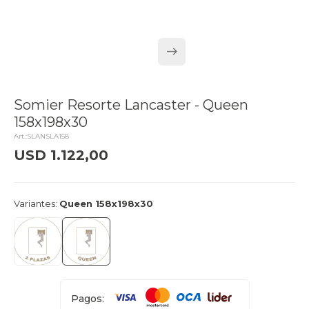
Somier Resorte Lancaster - Queen
158x198x30
SLANSLA158
USD
1.122,00
delivery_truck_speed
Llega hoy
Variantes:
Queen 158x198x30
Pagos: