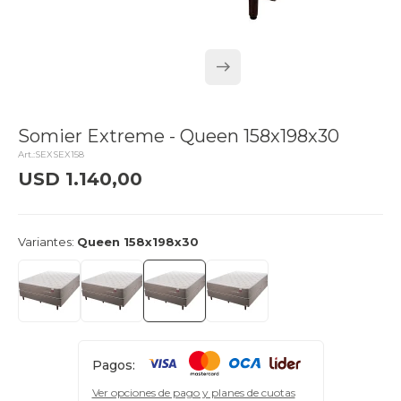
Somier Extreme - Queen 158x198x30
SEXSEX158
USD
1.140,00
delivery_truck_speed
Llega el lunes
Variantes:
Queen 158x198x30
Pagos:
Ver opciones de pago y planes de cuotas