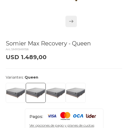
Somier Max Recovery - Queen
SMRSMR158
USD
1.489,00
delivery_truck_speed
Llega el lunes
Variantes:
Queen
Pagos:
Ver opciones de pago y planes de cuotas