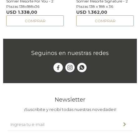
Somier Resorte For You - 2
Somier Resorte Signature - 2
Plazas 138x188x36
Plazas 138 x 188 x 36
USD
1.338,00
USD
1.362,00
Seguinos en nuestras redes



Newsletter
¡Suscribite y recibí todas nuestras novedades!