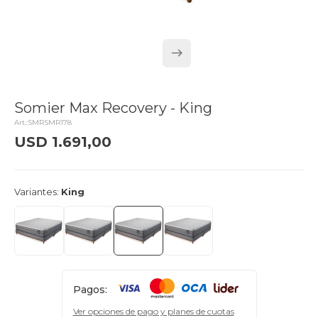
Somier Max Recovery - King
SMRSMR178
USD
1.691,00
delivery_truck_speed
Llega el lunes
Variantes:
King
Pagos:
Ver opciones de pago y planes de cuotas