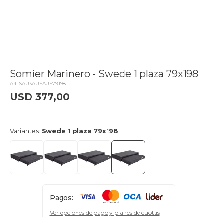
Somier Marinero - Swede 1 plaza 79x198
SAUSAUSAUS79198
USD
377,00
delivery_truck_speed
Llega hoy
Variantes:
Swede 1 plaza 79x198
Pagos:
Ver opciones de pago y planes de cuotas