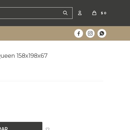
$
0



Queen 158x198x67
el lunes
RAR