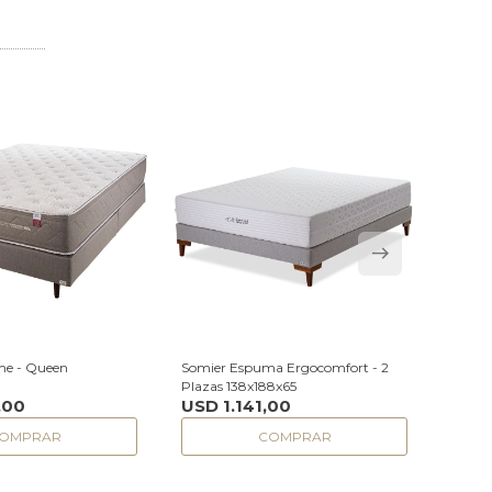
me - Queen
Somier Espuma Ergocomfort - 2
Somier
USD
Plazas 138x188x65
,00
USD
1.141,00