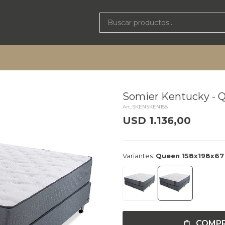
Somier Kentucky - 
SKENSKEN158
USD
1.136,00
delivery_truck_speed
Llega 
Variantes:
Queen 158x198x67
COMP