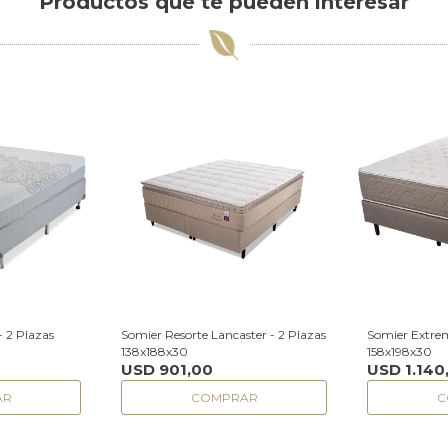
Productos que te pueden interesar
 2 Plazas
Somier Resorte Lancaster - 2 Plazas
Somier Extre
138x188x30
158x198x30
USD
901,00
USD
1.140