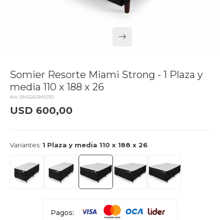
Somier Resorte Miami Strong - 1 Plaza y
media 110 x 188 x 26
SMS26SMS110
USD
600,00
delivery_truck_speed
Llega el lunes
Variantes:
1 Plaza y media 110 x 188 x 26
Pagos: