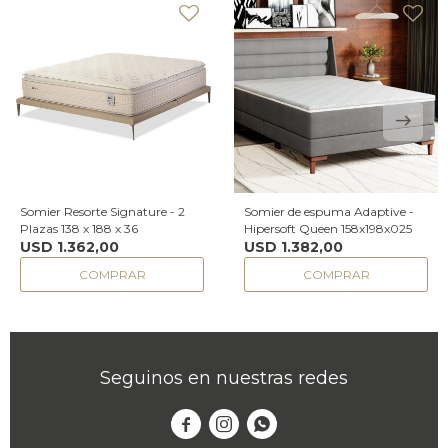
Somier Resorte Signature - 2
Somier de espuma Adaptive -
Plazas 138 x 188 x 36
Hipersoft Queen 158x198x025
USD
1.362,00
USD
1.382,00
Seguinos en nuestras redes


