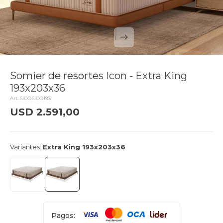
Somier de resortes Icon - Extra King
193x203x36
SICOSICO193
USD
2.591,00
delivery_truck_speed
Llega mañana
Variantes:
Extra King 193x203x36
Pagos: