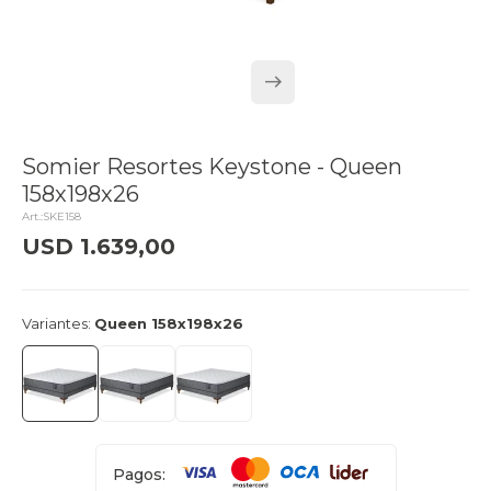
Somier Resortes Keystone - Queen
158x198x26
SKE158
USD
1.639,00
delivery_truck_speed
Llega el lunes
Variantes:
Queen 158x198x26
Pagos: