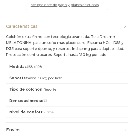
Ver opciones de pago y planes de cuotas
Características
Colchón extra firme con tecnología avanzada. Tela Dream +
MELATONINA, para un seño mas placentero. Espuma HCell D55 y
D33 para soporte óptimo, y resortes Indispring para adaptabilidad.
Protección contra ácaros. Soporta hasta 150 kg por lado.
Medidas
158 x 198
Soporta
hasta 150kg por lado
Tipo de colchón
Resorte
Densidad media
33
Nivel de confort
Firme
Envíos