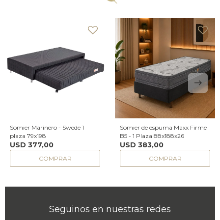
Somier Marinero - Swede 1
Somier de espuma Maxx Firme
plaza 79x198
B5 - 1 Plaza 88x188x26
USD
377,00
USD
383,00
Seguinos en nuestras redes