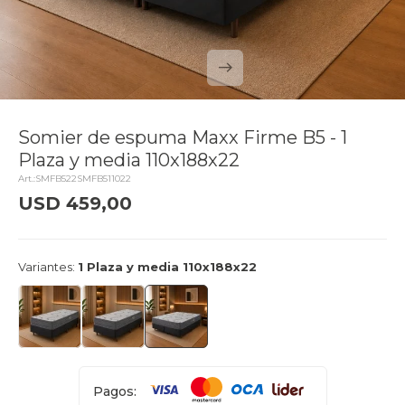
Somier de espuma Maxx Firme B5 - 1
Plaza y media 110x188x22
SMFB522SMFB511022
USD
459,00
delivery_truck_speed
Llega el lunes
Variantes:
1 Plaza y media 110x188x22
Pagos: