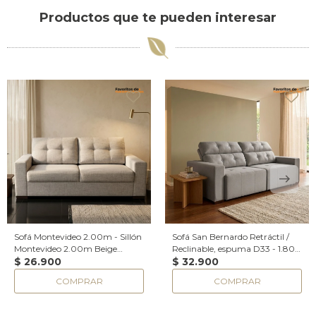
Productos que te pueden interesar
Sofá Montevideo 2.00m - Sillón
Sofá San Bernardo Retráctil /
Montevideo 2.00m Beige
Reclinable, espuma D33 - 1.80
moteado
$
26.900
de largo, cuerpo entero
$
32.900