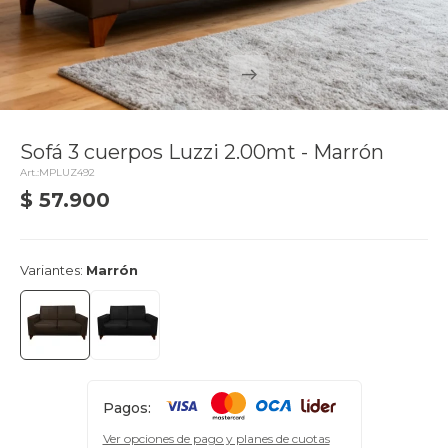
Sofá 3 cuerpos Luzzi 2.00mt - Marrón
MPLUZ492
$
57.900
delivery_truck_speed
Llega el lunes
Variantes:
Marrón
Pagos:
Ver opciones de pago y planes de cuotas