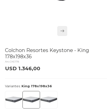
Colchon Resortes Keystone - King
178x198x36
CKE178
USD
1.346,00
delivery_truck_speed
Entrega en 24hs
Variantes:
King 178x198x36